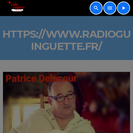
search
menu
play_arrow
HTTPS://WWW.RADIOGU
INGUETTE.FR/