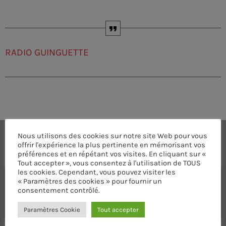
RADIO GUINGUETTE
Nous utilisons des cookies sur notre site Web pour vous
COMMENTAIRES D’ARTICLES (0)
offrir l'expérience la plus pertinente en mémorisant vos
préférences et en répétant vos visites. En cliquant sur «
Tout accepter », vous consentez à l'utilisation de TOUS
les cookies. Cependant, vous pouvez visiter les
Laisser une réponse
« Paramètres des cookies » pour fournir un
consentement contrôlé.
Vous devez être connecté pour ajouter un commentaire.
Connectez-vous maintenant
Paramètres Cookie
Tout accepter