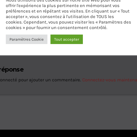
Nous utilisons des cookies sur notre site Web pour vous
offrir l'expérience la plus pertinente en mémorisant vos
préférences et en répétant vos visites. En cliquant sur « Tout
accepter », vous consentez à l'utilisation de TOUS les
cookies. Cependant, vous pouvez visiter les « Paramètres des
cookies » pour fournir un consentement contrôlé.
ES D’ARTICLES (0)
Paramètres Cookie
Tout accepter
 réponse
connecté pour ajouter un commentaire.
Connectez-vous mainten