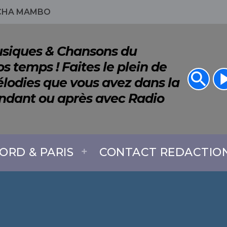
 CHA MAMBO
Musiques & Chansons du
s temps ! Faites le plein de
search
play_a
lodies que vous avez dans la
endant ou après avec Radio
ORD & PARIS
CONTACT REDACTIO