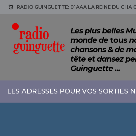
access_alarm
RADIO GUINGUETTE: 01AAA LA REINE DU CHA
Les plus belles 
monde de
tous
no
chansons & de mé
tête et dansez p
Guinguette ...
LES ADRESSES POUR VOS SORTIES N