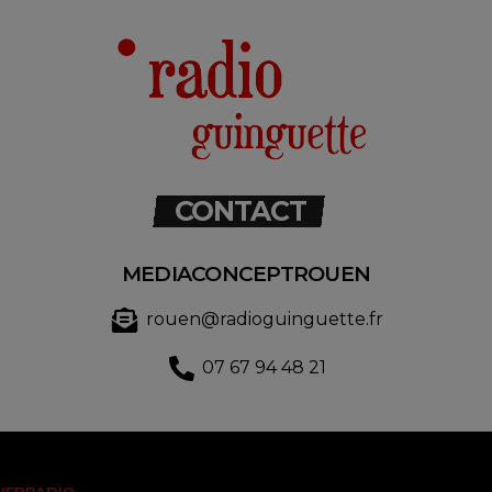
CONTACT
MEDIACONCEPTROUEN
rouen@radioguinguette.fr
07 67 94 48 21