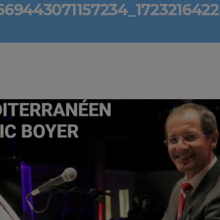
569443071157234_172321642