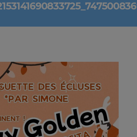
2153141690833725_74750083