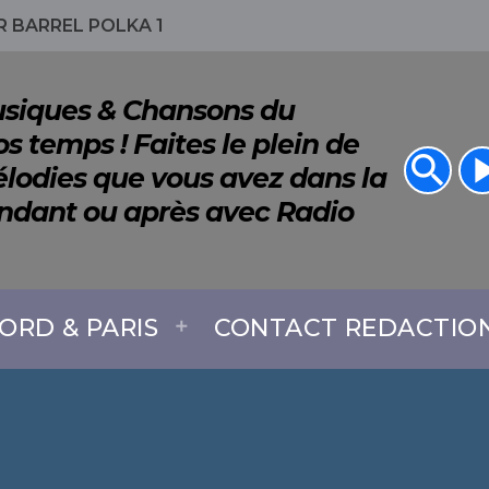
 BARREL POLKA 1
Musiques & Chansons du
s temps ! Faites le plein de
search
play_a
lodies que vous avez dans la
endant ou après avec Radio
ORD & PARIS
CONTACT REDACTIO