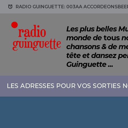
access_alarm
RADIO GUINGUETTE: 003AA ACCORDEONSBEER
Les plus belles 
monde de
tous
no
chansons & de mé
tête et dansez p
Guinguette ...
LES ADRESSES POUR VOS SORTIES N