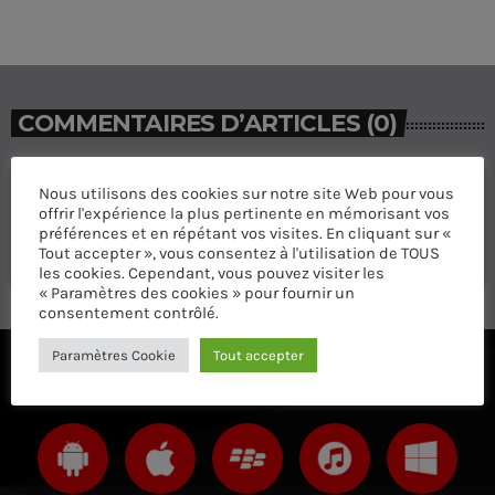
COMMENTAIRES D’ARTICLES (0)
Nous utilisons des cookies sur notre site Web pour vous
Laisser une réponse
offrir l'expérience la plus pertinente en mémorisant vos
Vous devez être connecté pour ajouter un commentaire.
préférences et en répétant vos visites. En cliquant sur «
Tout accepter », vous consentez à l'utilisation de TOUS
Connectez-vous maintenant
les cookies. Cependant, vous pouvez visiter les
« Paramètres des cookies » pour fournir un
consentement contrôlé.
Paramètres Cookie
Tout accepter
ÉCOUTEZ AVEC VOTRE APP ET SUR LE 