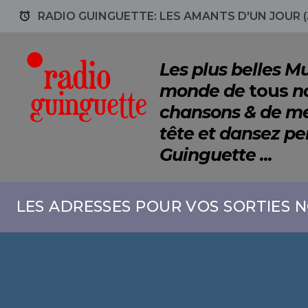
access_alarm
RADIO GUINGUETTE: LES AMANTS D'UN JOUR (
Les plus belles 
monde de
tous
no
chansons & de mé
tête et dansez p
Guinguette ...
LES ADRESSES POUR VOS SORTIES N