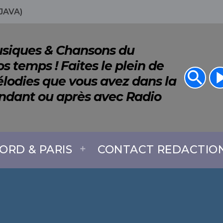
JAVA)
Musiques & Chansons du
s temps ! Faites le plein de
search
play_a
lodies que vous avez dans la
endant ou après avec Radio
ORD & PARIS
CONTACT REDACTIO