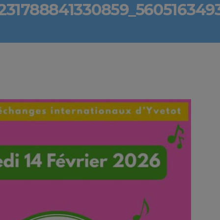
0231788841330859_560516349