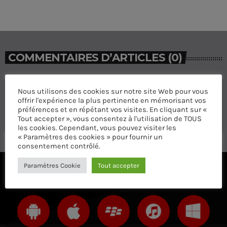
COMMENTAIRES D’ARTICLES (0)
Laisser une réponse
Nous utilisons des cookies sur notre site Web pour vous
offrir l'expérience la plus pertinente en mémorisant vos
Vous devez être connecté pour ajouter un commentaire.
préférences et en répétant vos visites. En cliquant sur «
Connectez-vous maintenant
Tout accepter », vous consentez à l'utilisation de TOUS
les cookies. Cependant, vous pouvez visiter les
« Paramètres des cookies » pour fournir un
consentement contrôlé.
Paramètres Cookie
Tout accepter
ÉCOUTEZ AVEC VOTRE APP ET SUR LE 