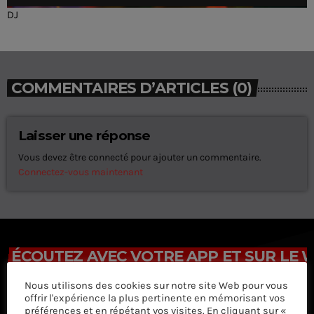
o
DJ
COMMENTAIRES D’ARTICLES (0)
Laisser une réponse
Vous devez être connecté pour ajouter un commentaire.
Connectez-vous maintenant
ÉCOUTEZ AVEC VOTRE APP ET SUR LE 
Nous utilisons des cookies sur notre site Web pour vous
offrir l'expérience la plus pertinente en mémorisant vos
préférences et en répétant vos visites. En cliquant sur «