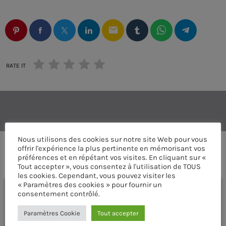
email
RATE IT
Nous utilisons des cookies sur notre site Web pour vous
offrir l'expérience la plus pertinente en mémorisant vos
COMMENTAIRES D’ARTICLES (0)
préférences et en répétant vos visites. En cliquant sur «
Tout accepter », vous consentez à l'utilisation de TOUS
les cookies. Cependant, vous pouvez visiter les
« Paramètres des cookies » pour fournir un
Laisser une réponse
consentement contrôlé.
Vous devez être connecté pour ajouter un commentaire.
Paramètres Cookie
Tout accepter
Connectez-vous maintenant