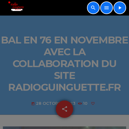
search
menu
play_arrow
BAL EN 76 EN NOVEMBRE
AVEC LA
COLLABORATION DU
SITE
RADIOGUINGUETTE.FR
28 OCTOBRE 2023
10
today
share
email