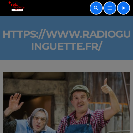
search
menu
play_arrow
HTTPS://WWW.RADIOGU
INGUETTE.FR/