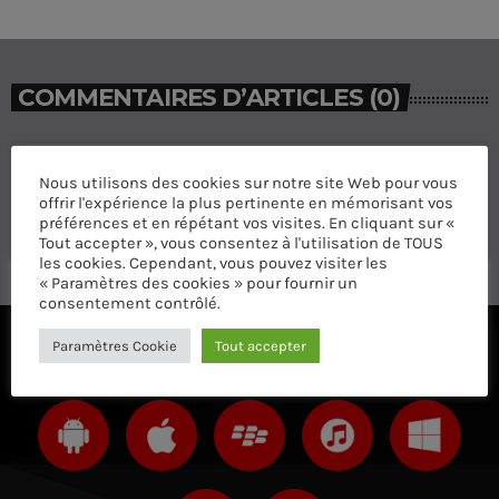
COMMENTAIRES D’ARTICLES (0)
Laisser une réponse
Nous utilisons des cookies sur notre site Web pour vous
offrir l'expérience la plus pertinente en mémorisant vos
Vous devez être connecté pour ajouter un commentaire.
préférences et en répétant vos visites. En cliquant sur «
Connectez-vous maintenant
Tout accepter », vous consentez à l'utilisation de TOUS
les cookies. Cependant, vous pouvez visiter les
« Paramètres des cookies » pour fournir un
consentement contrôlé.
Paramètres Cookie
Tout accepter
ÉCOUTEZ AVEC VOTRE APP ET SUR LE 