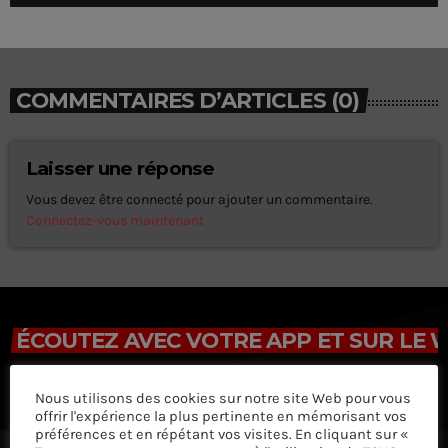
d
é
o
COMMENTAIRES D’ARTICLES (0)
Laisser une réponse
Vous devez être connecté pour ajouter un commentaire.
Connectez-vous maintenant
ÉCOUTEZ AVEC VOTRE APP ET SUR LE 
Nous utilisons des cookies sur notre site Web pour vous
offrir l'expérience la plus pertinente en mémorisant vos
préférences et en répétant vos visites. En cliquant sur «