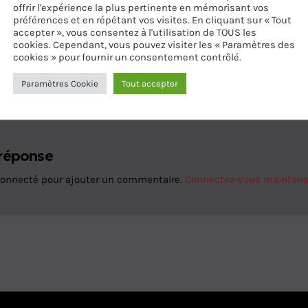
offrir l'expérience la plus pertinente en mémorisant vos
préférences et en répétant vos visites. En cliquant sur « Tout
accepter », vous consentez à l'utilisation de TOUS les
cookies. Cependant, vous pouvez visiter les « Paramètres des
cookies » pour fournir un consentement contrôlé.
ES D’ARTICLES (0)
Paramètres Cookie
Tout accepter
 réponse
connecté pour ajouter un commentaire.
Connectez-vous mainten