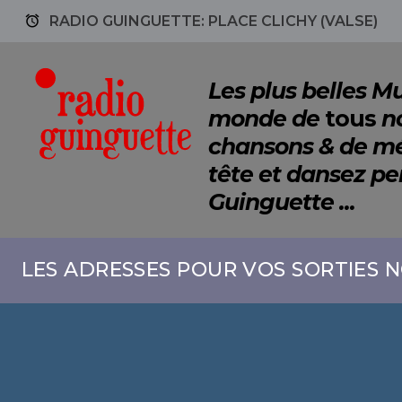
access_alarm
RADIO GUINGUETTE: PLACE CLICHY (VALSE)
Les plus belles 
monde de
tous
no
chansons & de mé
tête et dansez p
Guinguette ...
LES ADRESSES POUR VOS SORTIES N