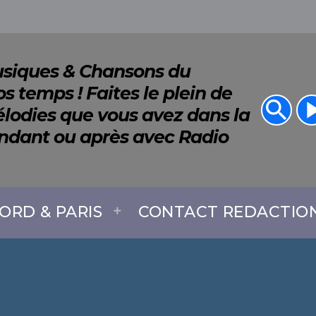
Musiques & Chansons du
s temps ! Faites le plein de
search
play_a
lodies que vous avez dans la
endant ou après avec Radio
ORD & PARIS
CONTACT REDACTIO