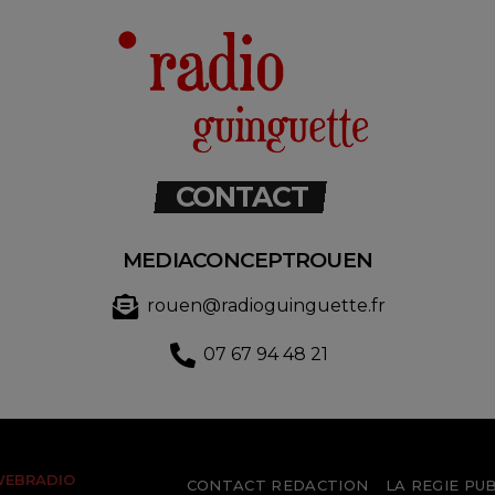
CONTACT
MEDIACONCEPTROUEN
rouen@radioguinguette.fr
07 67 94 48 21
WEBRADIO
CONTACT REDACTION
LA REGIE PUB