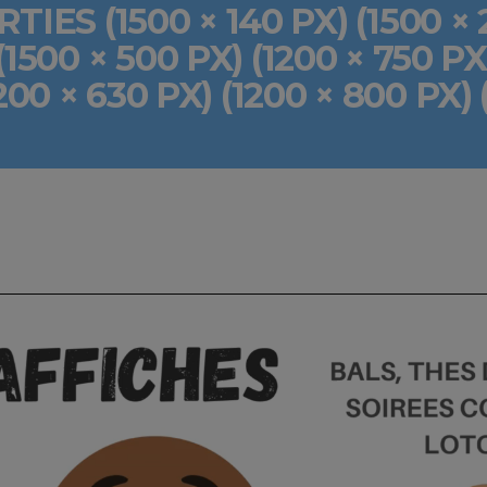
ES (1500 × 140 PX) (1500 × 21
(1500 × 500 PX) (1200 × 750 PX
200 × 630 PX) (1200 × 800 PX) 