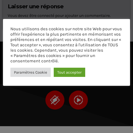
Laisser une réponse
Vous devez être connecté pour ajouter un commentaire.
Connectez-vous maintenant
Nous utilisons des cookies sur notre site Web pour vous
offrir l'expérience la plus pertinente en mémorisant vos
préférences et en répétant vos visites. En cliquant sur «
Tout accepter », vous consentez à l'utilisation de TOUS
les cookies. Cependant, vous pouvez visiter les
« Paramètres des cookies » pour fournir un
ÉCOUTEZ AVEC VOTRE APP ET SUR LE 
consentement contrôlé.
Paramètres Cookie
Tout accepter