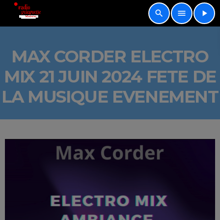
search
menu
play_arrow
MAX CORDER ELECTRO
MIX 21 JUIN 2024 FETE DE
LA MUSIQUE EVENEMENT
L
e
c
t
e
u
r