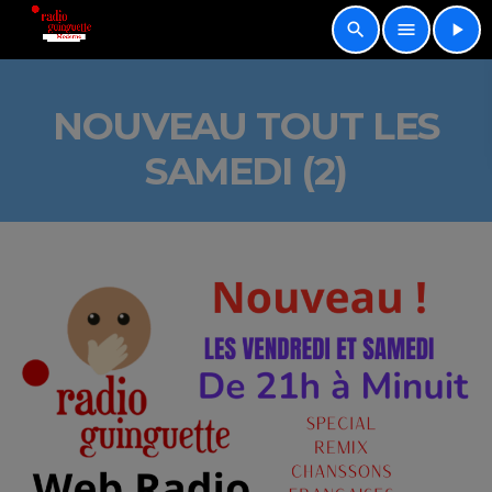
search
menu
play_arrow
NOUVEAU TOUT LES
SAMEDI (2)