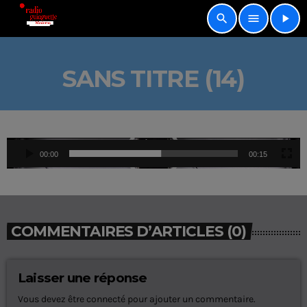
search
menu
play_arrow
SANS TITRE (14)
L
00:00
00:15
e
c
t
e
u
COMMENTAIRES D’ARTICLES (0)
r
v
i
Laisser une réponse
d
Vous devez être connecté pour ajouter un commentaire.
é