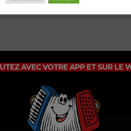
connecté pour ajouter un commentaire.
Connectez-vous mainten
UTEZ AVEC VOTRE APP ET SUR LE 