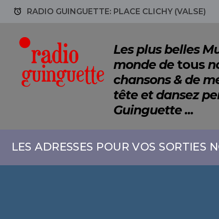
access_alarm
RADIO GUINGUETTE: PLACE CLICHY (VALSE)
Les plus belles 
monde de
tous
no
chansons & de mé
tête et dansez p
Guinguette ...
LES ADRESSES POUR VOS SORTIES N