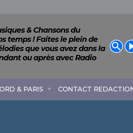
Musiques & Chansons du
s temps ! Faites le plein de
search
play_a
lodies que vous avez dans la
endant ou après avec Radio
ORD & PARIS
CONTACT REDACTIO