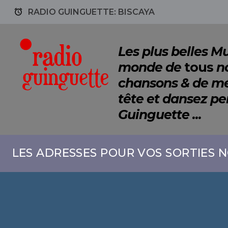
access_alarm
RADIO GUINGUETTE: BISCAYA
Les plus belles 
monde de
tous
no
chansons & de mé
tête et dansez p
Guinguette ...
LES ADRESSES POUR VOS SORTIES N