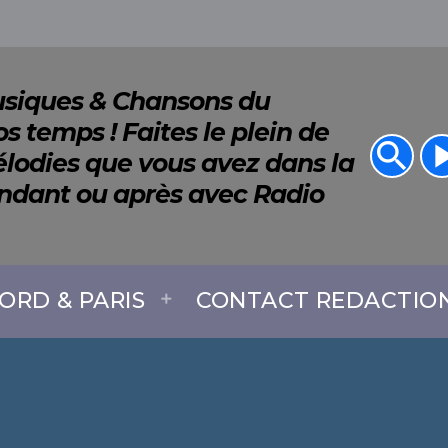
Musiques & Chansons du
s temps ! Faites le plein de
search
play_a
lodies que vous avez dans la
endant ou après avec Radio
ORD & PARIS
CONTACT REDACTIO