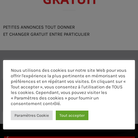
PETITES ANNONCES TOUT DONNER
ET CHANGER GRATUIT ENTRE PARTICULIER
COMMENTAIRES D’ARTICLES (0)
Nous utilisons des cookies sur notre site Web pour vous
offrir l'expérience la plus pertinente en mémorisant vos
préférences et en répétant vos visites. En cliquant sur «
Laisser une réponse
Tout accepter », vous consentez à l'utilisation de TOUS
les cookies. Cependant, vous pouvez visiter les
Vous devez être connecté pour ajouter un commentaire.
« Paramètres des cookies » pour fournir un
Connectez-vous maintenant
consentement contrôlé.
Paramètres Cookie
Tout accepter