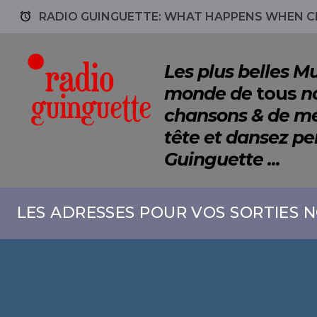
access_alarm
RADIO GUINGUETTE: WHAT HAPPENS WHEN C
Les plus belles 
monde de
tous
no
chansons & de mé
tête et dansez p
Guinguette ...
LES ADRESSES POUR VOS SORTIES N