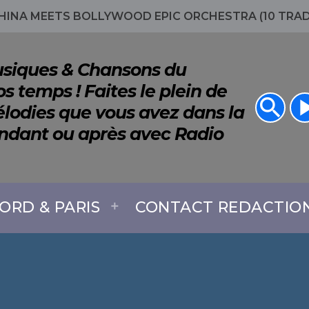
HINA MEETS BOLLYWOOD EPIC ORCHESTRA (10 TRA
Musiques & Chansons du
s temps ! Faites le plein de
search
play_a
lodies que vous avez dans la
endant ou après avec Radio
ORD & PARIS
CONTACT REDACTIO