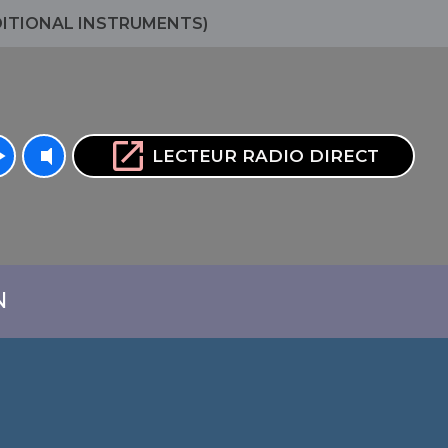
DITIONAL INSTRUMENTS)
volume_up
open_in_new
rrow
LECTEUR RADIO DIRECT
N