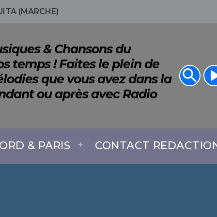
ITA (MARCHE)
Musiques & Chansons du
s temps ! Faites le plein de
search
play_a
lodies que vous avez dans la
endant ou après avec Radio
ORD & PARIS
CONTACT REDACTIO