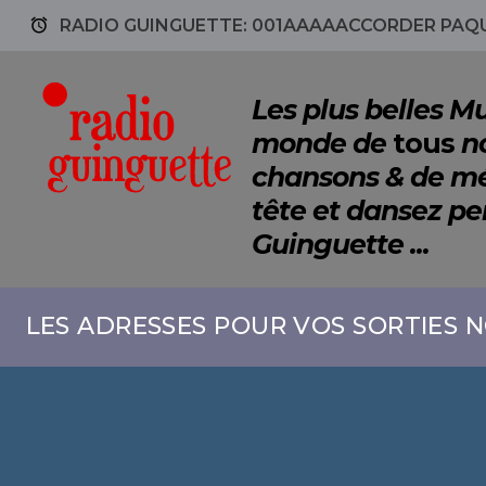
access_alarm
RADIO GUINGUETTE: 001AAAAACCORDER PAQU
Les plus belles 
monde de
tous
no
chansons & de mé
tête et dansez p
Guinguette ...
LES ADRESSES POUR VOS SORTIES N