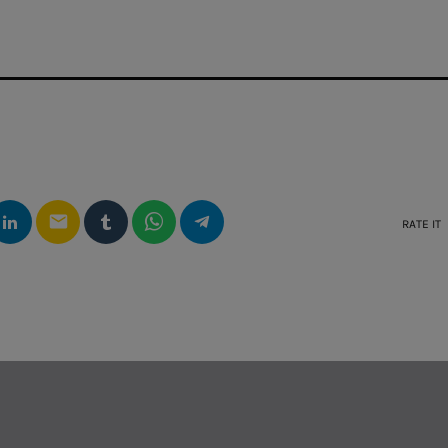
N
email
RATE IT