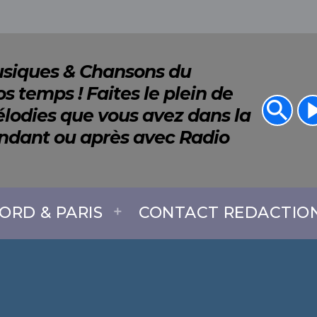
Musiques & Chansons du
s temps ! Faites le plein de
search
play_a
lodies que vous avez dans la
endant ou après avec Radio
ORD & PARIS
CONTACT REDACTIO