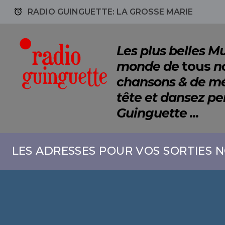
access_alarm
RADIO GUINGUETTE: LA GROSSE MARIE
Les plus belles 
monde de
tous
no
chansons & de mé
tête et dansez p
Guinguette ...
LES ADRESSES POUR VOS SORTIES N