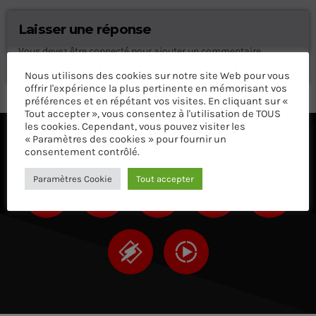
Laisser une réponse
Vous devez être connecté pour ajouter un commentaire.
Connectez-vous maintenant
Nous utilisons des cookies sur notre site Web pour vous
offrir l'expérience la plus pertinente en mémorisant vos
préférences et en répétant vos visites. En cliquant sur «
Tout accepter », vous consentez à l'utilisation de TOUS
les cookies. Cependant, vous pouvez visiter les
« Paramètres des cookies » pour fournir un
ÉCOUTEZ AVEC VOTRE APP ET SUR LE 
consentement contrôlé.
Paramètres Cookie
Tout accepter