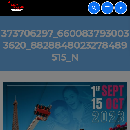
search
menu
play_arrow
373706297_660083793003
3620_8828848023278489
515_N