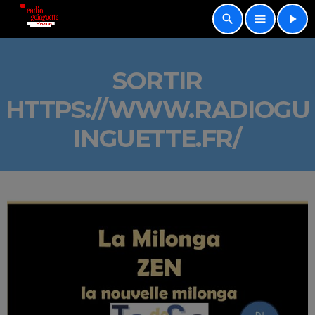
search
menu
play_arrow
SORTIR
HTTPS://WWW.RADIOGU
INGUETTE.FR/