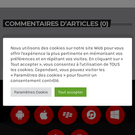
COMMENTAIRES D’ARTICLES (0)
Laisser une réponse
Nous utilisons des cookies sur notre site Web pour vous
offrir l'expérience la plus pertinente en mémorisant vos
Vous devez être connecté pour ajouter un commentaire.
préférences et en répétant vos visites. En cliquant sur «
Connectez-vous maintenant
Tout accepter », vous consentez à l'utilisation de TOUS
les cookies. Cependant, vous pouvez visiter les
« Paramètres des cookies » pour fournir un
consentement contrôlé.
Paramètres Cookie
Tout accepter
ÉCOUTEZ AVEC VOTRE APP ET SUR LE 