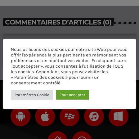
COMMENTAIRES D’ARTICLES (0)
Laisser une réponse
Nous utilisons des cookies sur notre site Web pour vous
Vous devez être connecté pour ajouter un commentaire.
offrir l'expérience la plus pertinente en mémorisant vos
Connectez-vous maintenant
préférences et en répétant vos visites. En cliquant sur «
Tout accepter », vous consentez à l'utilisation de TOUS
les cookies. Cependant, vous pouvez visiter les
« Paramètres des cookies » pour fournir un
consentement contrôlé.
Paramètres Cookie
Tout accepter
ÉCOUTEZ AVEC VOTRE APP ET SUR LE 