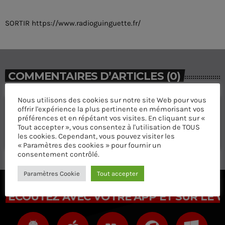
SORTIR https://www.radioguinguette.fr/
COMMENTAIRES D’ARTICLES (0)
Nous utilisons des cookies sur notre site Web pour vous
Laisser une réponse
offrir l'expérience la plus pertinente en mémorisant vos
préférences et en répétant vos visites. En cliquant sur «
Vous devez être connecté pour ajouter un commentaire.
Tout accepter », vous consentez à l'utilisation de TOUS
les cookies. Cependant, vous pouvez visiter les
Connectez-vous maintenant
« Paramètres des cookies » pour fournir un
consentement contrôlé.
Paramètres Cookie
Tout accepter
ÉCOUTEZ AVEC VOTRE APP ET SUR LE 