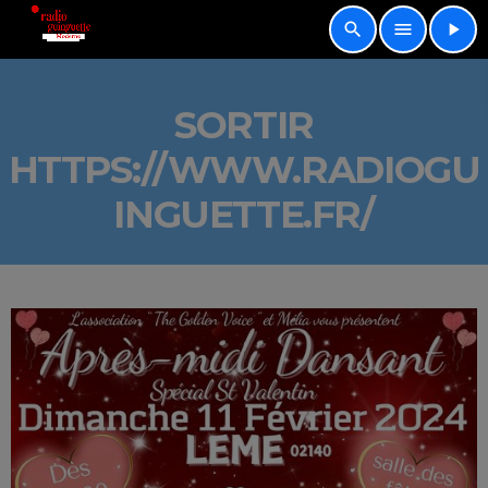
search
menu
play_arrow
SORTIR
HTTPS://WWW.RADIOGU
INGUETTE.FR/