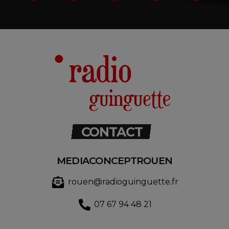
CONTACT
MEDIACONCEPTROUEN
rouen@radioguinguette.fr
07 67 94 48 21