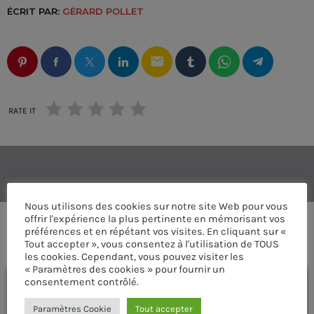
ÉCRIT PAR:
GÉRARD POLLET
email
RATE IT
Nous utilisons des cookies sur notre site Web pour vous
offrir l'expérience la plus pertinente en mémorisant vos
préférences et en répétant vos visites. En cliquant sur «
COMMENTAIRES D’ARTICLES (0)
Tout accepter », vous consentez à l'utilisation de TOUS
les cookies. Cependant, vous pouvez visiter les
« Paramètres des cookies » pour fournir un
consentement contrôlé.
Laisser une réponse
Vous devez être connecté pour ajouter un commentaire.
Paramètres Cookie
Tout accepter