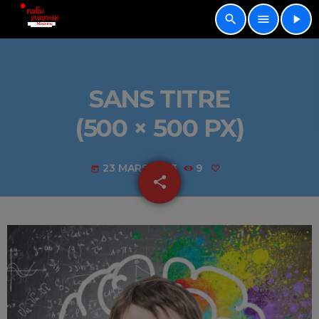
search
menu
play_arrow
SANS TITRE
(500 × 500 PX)
23 MARS 2023
9
today
share
email