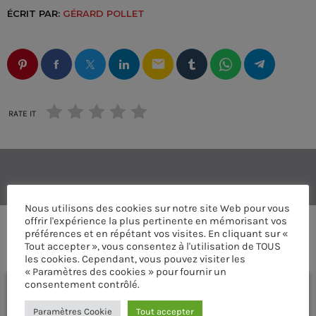
ÉCRIT PAR:
GÉRARD POLLET
email
RATE IT
Nous utilisons des cookies sur notre site Web pour vous
offrir l'expérience la plus pertinente en mémorisant vos
préférences et en répétant vos visites. En cliquant sur «
COMMENTAIRES D’ARTICLES (0)
Tout accepter », vous consentez à l'utilisation de TOUS
les cookies. Cependant, vous pouvez visiter les
« Paramètres des cookies » pour fournir un
consentement contrôlé.
Laisser une réponse
Paramètres Cookie
Tout accepter
Vous devez être connecté pour ajouter un commentaire.