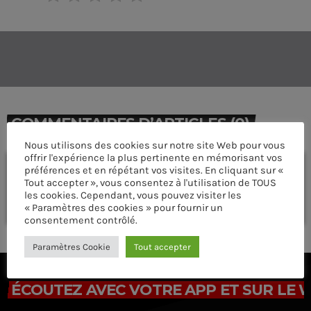
COMMENTAIRES D’ARTICLES (0)
Nous utilisons des cookies sur notre site Web pour vous
offrir l'expérience la plus pertinente en mémorisant vos
Laisser une réponse
préférences et en répétant vos visites. En cliquant sur «
Tout accepter », vous consentez à l'utilisation de TOUS
Vous devez être connecté pour ajouter un commentaire.
les cookies. Cependant, vous pouvez visiter les
Connectez-vous maintenant
« Paramètres des cookies » pour fournir un
consentement contrôlé.
Paramètres Cookie
Tout accepter
ÉCOUTEZ AVEC VOTRE APP ET SUR LE 