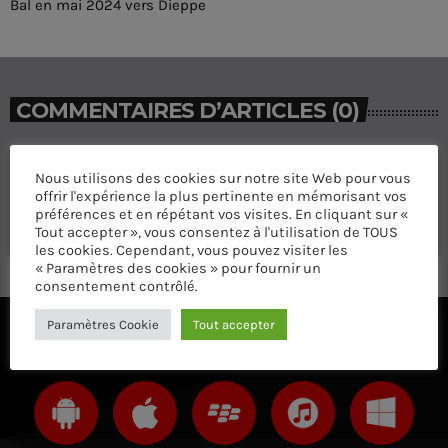
Bal en mai 2024 vers Dieppe
COMMENTAIRES D’ARTICLES (0)
Laisser une réponse
Nous utilisons des cookies sur notre site Web pour vous
offrir l'expérience la plus pertinente en mémorisant vos
Vous devez être connecté pour ajouter un commentaire.
préférences et en répétant vos visites. En cliquant sur «
Connectez-vous maintenant
Tout accepter », vous consentez à l'utilisation de TOUS
les cookies. Cependant, vous pouvez visiter les
« Paramètres des cookies » pour fournir un
consentement contrôlé.
Paramètres Cookie
Tout accepter
ÉCOUTEZ AVEC VOTRE APP ET SUR LE 