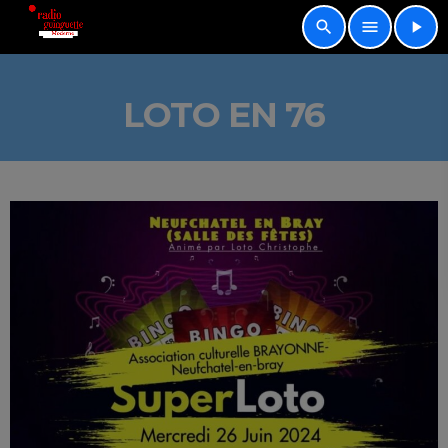
search
menu
play_arrow
LOTO EN 76