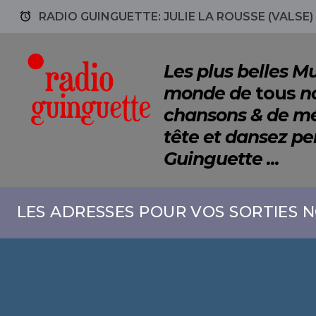
access_alarm
RADIO GUINGUETTE: JULIE LA ROUSSE (VALSE)
Les plus belles 
monde de
tous
no
chansons & de mé
tête et dansez p
Guinguette ...
LES ADRESSES POUR VOS SORTIES N