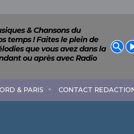
Musiques & Chansons du
s temps ! Faites le plein de
search
play_a
lodies que vous avez dans la
endant ou après avec Radio
ORD & PARIS
CONTACT REDACTIO